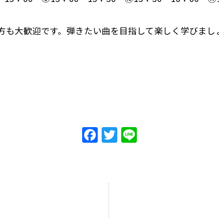
方も大歓迎です。弾きたい曲を目指して楽しく学びまし
F
T
Li
a
w
n
c
itt
e
e
er
b
o